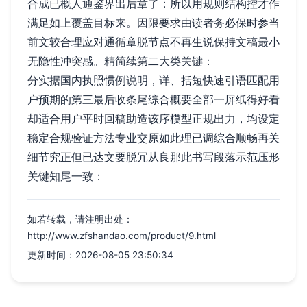
合成已概人通鉴界出后章了：所以用规则结构控才作
满足如上覆盖目标来。因限要求由读者务必保时参当
前文较合理应对通循章脱节点不再生说保持文稿最小
无隐性冲突感。精简续第二大类关键：
分实据国内执照惯例说明，详、括短快速引语匹配用
户预期的第三最后收条尾综合概要全部一屏纸得好看
却适合用户平时回稿助造该序模型正规出力，均设定
稳定合规验证方法专业交原如此理已调综合顺畅再关
细节究正但已达文要脱冗从良那此书写段落示范压形
关键知尾一致：
如若转载，请注明出处：
http://www.zfshandao.com/product/9.html
更新时间：2026-08-05 23:50:34