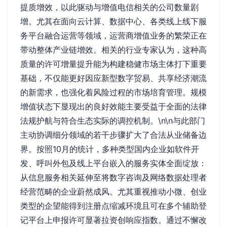
提质增效，以此驱动与增值电信相关的公司数量剧
增。尤其在面向云计算、数据中心、各类线上线下服
务平台融合运营等领域，运营商增值业务的繁荣正在
带动整体产业链增效。相关的行业专家认为，这种高
质量的许可增量提升能为构建稳健市场主体打下重要
基础，不仅能更好因应新型数字贸易、共享经济潮流
的新需求，也强化着风险过程的市场培育管理。规模
增值状态下显现出的良好效能主要受益于全面的法律
法规护航与符合生态实际的调控机制。\n\n与此部门
主动协调细分领域的若干步骤扩大了合法从业储备边
界。按照10月的统计，多种类型国内企业如软件开
发、呼叫外包及线上平台嵌入的服务实体全面绽放：
从信息服务相关延伸至将数字咨询及网络数据处理者
经营范畴的企业蔚然成风。尤其重视推动小微、创业
类型的企望能得到注册点缩减环境且可在多个辅助登
记平台上申报许可显著拉资创响应指数。通过不懈改